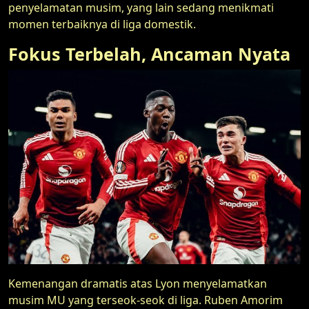
penyelamatan musim, yang lain sedang menikmati
momen terbaiknya di liga domestik.
Fokus Terbelah, Ancaman Nyata
Kemenangan dramatis atas Lyon menyelamatkan
musim MU yang terseok-seok di liga. Ruben Amorim