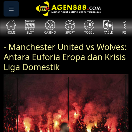
SLOT
CASINO
SPORT
TOGEL
TABLE
FISHING
COC
- Manchester United vs Wolves:
Antara Euforia Eropa dan Krisis
Liga Domestik