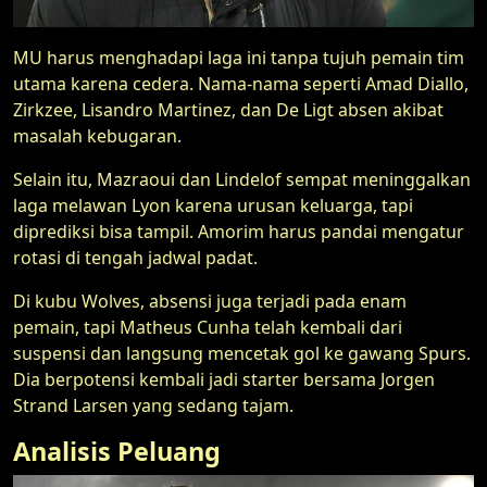
MU harus menghadapi laga ini tanpa tujuh pemain tim
utama karena cedera. Nama-nama seperti Amad Diallo,
Zirkzee, Lisandro Martinez, dan De Ligt absen akibat
masalah kebugaran.
Selain itu, Mazraoui dan Lindelof sempat meninggalkan
laga melawan Lyon karena urusan keluarga, tapi
diprediksi bisa tampil. Amorim harus pandai mengatur
rotasi di tengah jadwal padat.
Di kubu Wolves, absensi juga terjadi pada enam
pemain, tapi Matheus Cunha telah kembali dari
suspensi dan langsung mencetak gol ke gawang Spurs.
Dia berpotensi kembali jadi starter bersama Jorgen
Strand Larsen yang sedang tajam.
Analisis Peluang