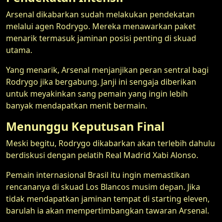
Arsenal dikabarkan sudah melakukan pendekatan
melalui agen Rodrygo. Mereka menawarkan paket
menarik termasuk jaminan posisi penting di skuad
utama.
Yang menarik, Arsenal menjanjikan peran sentral bagi
Rodrygo jika bergabung. Janji ini sengaja diberikan
untuk meyakinkan sang pemain yang ingin lebih
banyak mendapatkan menit bermain.
Menunggu Keputusan Final
Meski begitu, Rodrygo dikabarkan akan terlebih dahulu
berdiskusi dengan pelatih Real Madrid Xabi Alonso.
Pemain internasional Brasil itu ingin memastikan
rencananya di skuad Los Blancos musim depan. Jika
tidak mendapatkan jaminan tempat di starting eleven,
barulah ia akan mempertimbangkan tawaran Arsenal.