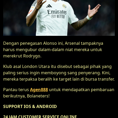
Dengan penegasan Alonso ini, Arsenal tampaknya
harus mengubur dalam-dalam niat mereka untuk
merekrut Rodrygo.
Klub asal London Utara itu disebut sebagai pihak yang
paling serius ingin memboyong sang penyerang. Kini,
mereka terpaksa beralih ke target lain di bursa transfer.
Pantau terus
Agen888
untuk mendapatkan pembaruan
berikutnya, Bolaneters!
SUPPORT IOS & ANDROID
24 JAM CUSTOMER SERVICE ONLINE