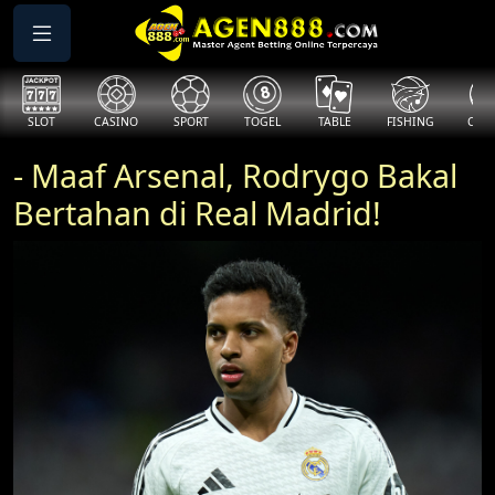
SLOT
CASINO
SPORT
TOGEL
TABLE
FISHING
COCK
- Maaf Arsenal, Rodrygo Bakal
Bertahan di Real Madrid!