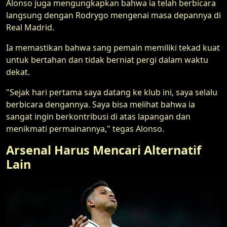
Alonso juga mengungkapkan bahwa ia telah berbicara
langsung dengan Rodrygo mengenai masa depannya di
Real Madrid.
Ia memastikan bahwa sang pemain memiliki tekad kuat
untuk bertahan dan tidak berniat pergi dalam waktu
dekat.
"Sejak hari pertama saya datang ke klub ini, saya selalu
berbicara dengannya. Saya bisa melihat bahwa ia
sangat ingin berkontribusi di atas lapangan dan
menikmati permainannya," tegas Alonso.
Arsenal Harus Mencari Alternatif
Lain