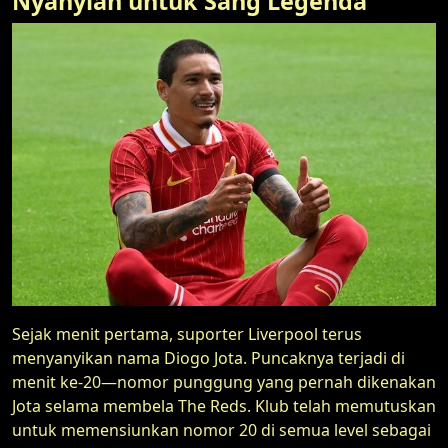
Nyanyian untuk Sang Legenda
Sejak menit pertama, suporter Liverpool terus
menyanyikan nama Diogo Jota. Puncaknya terjadi di
menit ke-20—nomor punggung yang pernah dikenakan
Jota selama membela The Reds. Klub telah memutuskan
untuk memensiunkan nomor 20 di semua level sebagai