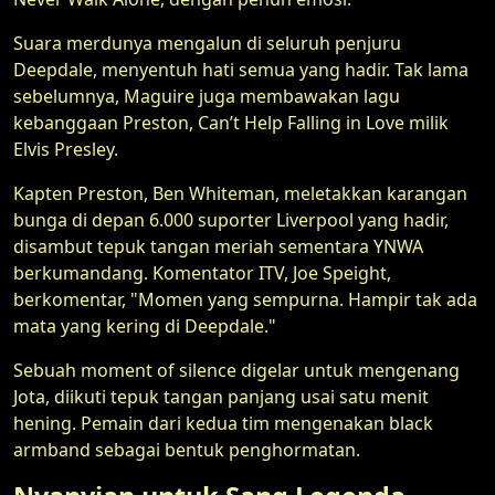
Suara merdunya mengalun di seluruh penjuru
Deepdale, menyentuh hati semua yang hadir. Tak lama
sebelumnya, Maguire juga membawakan lagu
kebanggaan Preston, Can’t Help Falling in Love milik
Elvis Presley.
Kapten Preston, Ben Whiteman, meletakkan karangan
bunga di depan 6.000 suporter Liverpool yang hadir,
disambut tepuk tangan meriah sementara YNWA
berkumandang. Komentator ITV, Joe Speight,
berkomentar, "Momen yang sempurna. Hampir tak ada
mata yang kering di Deepdale."
Sebuah moment of silence digelar untuk mengenang
Jota, diikuti tepuk tangan panjang usai satu menit
hening. Pemain dari kedua tim mengenakan black
armband sebagai bentuk penghormatan.