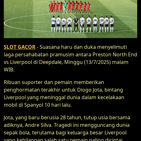
SLOT GACOR
- Suasana haru dan duka menyelimuti
laga persahabatan pramusim antara Preston North End
vs Liverpool di Deepdale, Minggu (13/7/2025) malam
WIB.
Ribuan suporter dan pemain memberikan
penghormatan terakhir untuk Diogo Jota, bintang
Liverpool yang meninggal dunia dalam kecelakaan
mobil di Spanyol 10 hari lalu.
Jota, yang baru berusia 28 tahun, tutup usia bersama
adiknya, Andre Silva. Tragedi ini mengguncang dunia
sepak bola, terutama bagi keluarga besar Liverpool
yang kehilangan salah satu pemain paling dicintai.