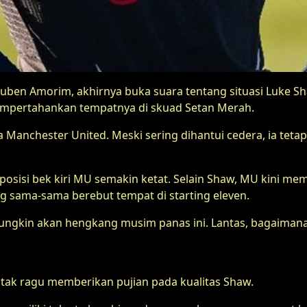
Ruben Amorim, akhirnya buka suara tentang situasi Luke S
 mempertahankan tempatnya di skuad Setan Merah.
anchester United. Meski sering dihantui cedera, ia tetap m
sisi bek kiri MU semakin ketat. Selain Shaw, MU kini memil
g sama-sama berebut tempat di starting eleven.
mungkin akan hengkang musim panas ini. Lantas, bagaima
tak ragu memberikan pujian pada kualitas Shaw.