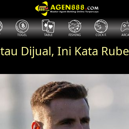
T
TOGEL
TABLE
FISHING
COCK F.
ARC
tau Dijual, Ini Kata Ru