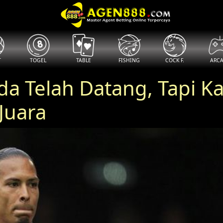
T
TOGEL
TABLE
FISHING
COCK F.
ARC
a Telah Datang, Tapi Kat
Juara