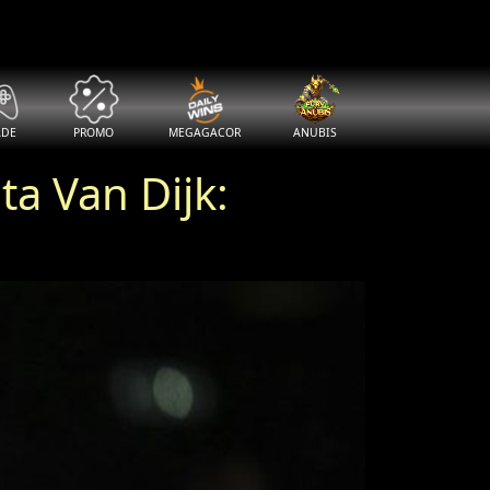
ADE
PROMO
MEGAGACOR
ANUBIS
a Van Dijk: