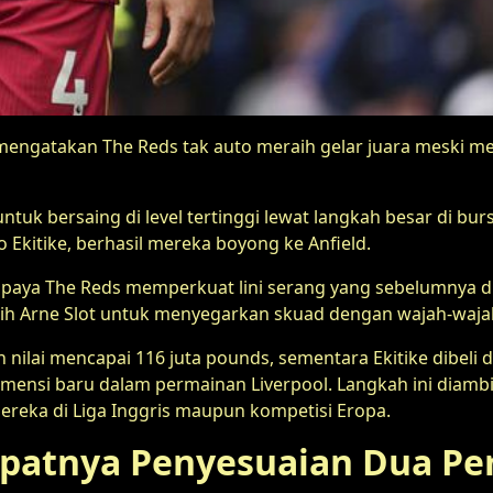
jk mengatakan The Reds tak auto meraih gelar juara meski
tuk bersaing di level tertinggi lewat langkah besar di bur
 Ekitike, berhasil mereka boyong ke Anfield.
aya The Reds memperkuat lini serang yang sebelumnya di
h Arne Slot untuk menyegarkan skuad dengan wajah-waja
 nilai mencapai 116 juta pounds, sementara Ekitike dibeli d
nsi baru dalam permainan Liverpool. Langkah ini diambil
eka di Liga Inggris maupun kompetisi Eropa.
Cepatnya Penyesuaian Dua P