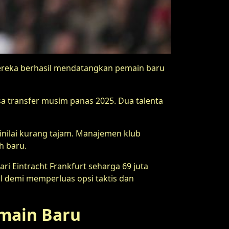
 mereka berhasil mendatangkan pemain baru
sa transfer musim panas 2025. Dua talenta
nilai kurang tajam. Manajemen klub
h baru.
ari Eintracht Frankfurt seharga 69 juta
 demi memperluas opsi taktis dan
emain Baru