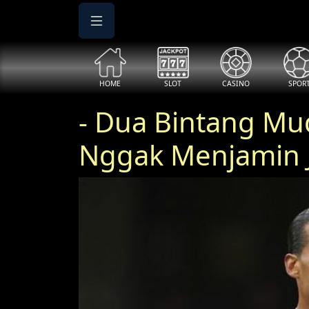
HOME
SLOT
CASINO
SPOR
- Dua Bintang Mud
Nggak Menjamin 