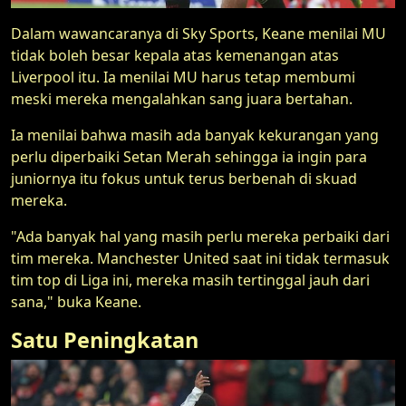
Dalam wawancaranya di Sky Sports, Keane menilai MU
tidak boleh besar kepala atas kemenangan atas
Liverpool itu. Ia menilai MU harus tetap membumi
meski mereka mengalahkan sang juara bertahan.
Ia menilai bahwa masih ada banyak kekurangan yang
perlu diperbaiki Setan Merah sehingga ia ingin para
juniornya itu fokus untuk terus berbenah di skuad
mereka.
"Ada banyak hal yang masih perlu mereka perbaiki dari
tim mereka. Manchester United saat ini tidak termasuk
tim top di Liga ini, mereka masih tertinggal jauh dari
sana," buka Keane.
Satu Peningkatan