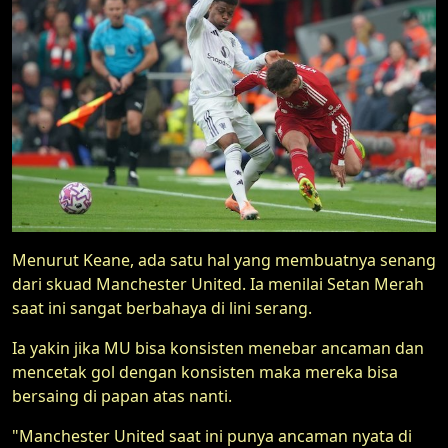
Menurut Keane, ada satu hal yang membuatnya senang
dari skuad Manchester United. Ia menilai Setan Merah
saat ini sangat berbahaya di lini serang.
Ia yakin jika MU bisa konsisten menebar ancaman dan
mencetak gol dengan konsisten maka mereka bisa
bersaing di papan atas nanti.
"Manchester United saat ini punya ancaman nyata di