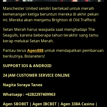
Manchester United sendiri bertekad untuk meraih
kemenangan ketiga beruntun mereka di akhir pekan
ini. Mereka akan menjamu Brighton di Old Trafford.
Setan Merah harus waspada saat menghadapi The
Seagulls, karena beberapa tahun terakhir sang tamu
kerap melukai Setan Merah.
Pantau terus
Agen888
untuk mendapatkan pembaruan
berikutnya, Bolaneters!
SUPPORT IOS & ANDROID
24 JAM CUSTOMER SERVICE ONLINE
Nagita Soraya Tanex
Whatsapp : +6282297409963
Agen SBOBET | Agen IBCBET | Agen 338A Casino |