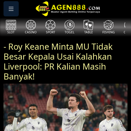
SLOT
CASINO
SPORT
TOGEL
TABLE
FISHING
COCK
- Roy Keane Minta MU Tidak
Besar Kepala Usai Kalahkan
Liverpool: PR Kalian Masih
Banyak!