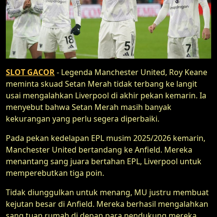
SLOT GACOR
- Legenda Manchester United, Roy Keane
meminta skuad Setan Merah tidak terbang ke langit
usai mengalahkan Liverpool di akhir pekan kemarin. Ia
menyebut bahwa Setan Merah masih banyak
kekurangan yang perlu segera diperbaiki.
Pada pekan kedelapan EPL musim 2025/2026 kemarin,
Manchester United bertandang ke Anfield. Mereka
menantang sang juara bertahan EPL, Liverpool untuk
memperebutkan tiga poin.
Tidak diunggulkan untuk menang, MU justru membuat
kejutan besar di Anfield. Mereka berhasil mengalahkan
sang tuan rumah di depan para pendukung mereka