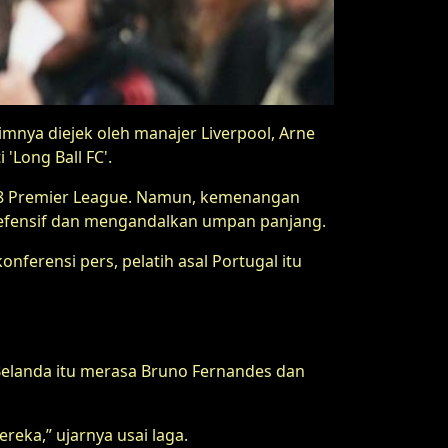
mnya diejek oleh manajer Liverpool, Arne
'Long Ball FC'.
e-8 Premier League. Namun, kemenangan
 defensif dan mengandalkan umpan panjang.
erensi pers, pelatih asal Portugal itu
 Belanda itu merasa Bruno Fernandes dan
ka,” ujarnya usai laga.