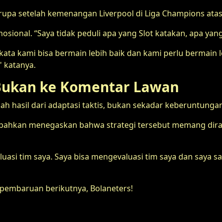
upa setelah kemenangan Liverpool di Liga Champions atas 
ional. “Saya tidak peduli apa yang Slot katakan, apa yang
ta kami bisa bermain lebih baik dan kami perlu bermain l
 katanya.
Bukan ke Komentar Lawan
h hasil dari adaptasi taktis, bukan sekadar keberuntungan
 bahkan menegaskan bahwa strategi tersebut memang dira
uasi tim saya. Saya bisa mengevaluasi tim saya dan saya 
embaruan berikutnya, Bolaneters!