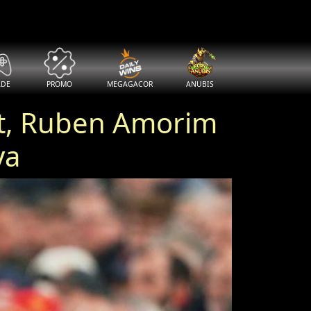
ADE
PROMO
MEGAGACOR
ANUBIS
lot, Ruben Amorim
ya