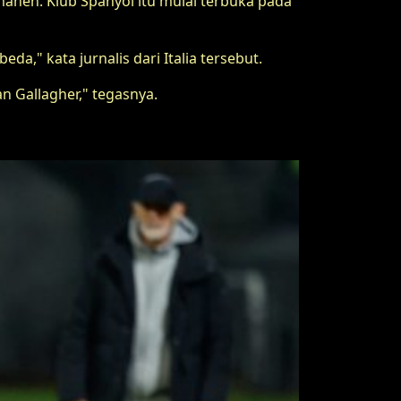
anen. Klub Spanyol itu mulai terbuka pada
eda," kata jurnalis dari Italia tersebut.
 Gallagher," tegasnya.