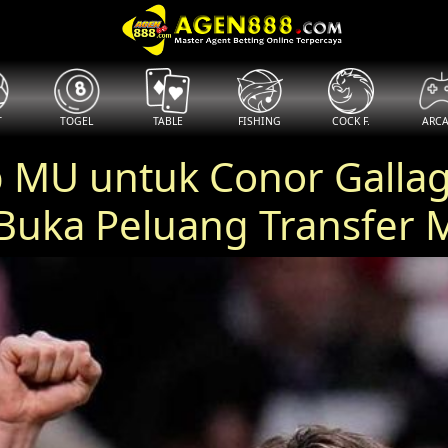
T
TOGEL
TABLE
FISHING
COCK F.
ARC
 MU untuk Conor Gallag
Buka Peluang Transfer 