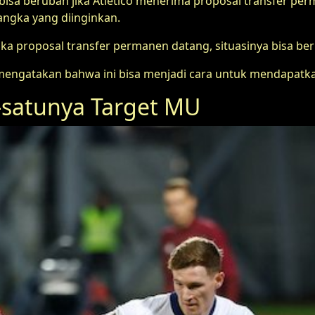
a berubah jika Atletico menerima proposal transfer perm
angka yang diinginkan.
. Jika proposal transfer permanen datang, situasinya bisa berb
mengatakan bahwa ini bisa menjadi cara untuk mendapatkan
-satunya Target MU