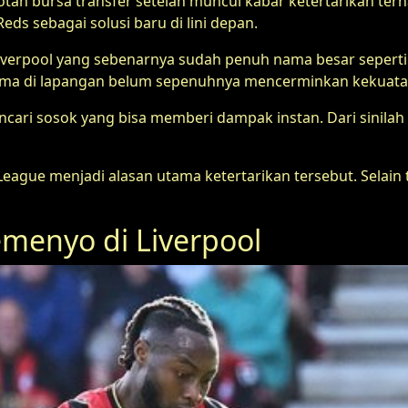
otan bursa transfer setelah muncul kabar ketertarikan te
ds sebagai solusi baru di lini depan.
ng Liverpool yang sebenarnya sudah penuh nama besar seper
forma di lapangan belum sepenuhnya mencerminkan kekuatan
cari sosok yang bisa memberi dampak instan. Dari sinila
eague menjadi alasan utama ketertarikan tersebut. Selain
emenyo di Liverpool