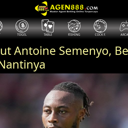
T
TOGEL
TABLE
FISHING
COCK F.
ARC
cut Antoine Semenyo, Be
Nantinya