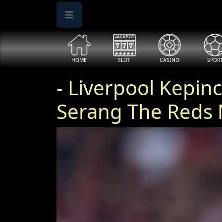
HOME
SLOT
CASINO
SPOR
- Liverpool Kepin
Serang The Reds 