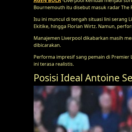
AGEN BOLA
-Liverpool kembali menjadi sor
Bournemouth itu disebut masuk radar The Re
Isu ini muncul di tengah situasi lini sera
Ekitike, hingga Florian Wirtz. Namun, per
Manajemen Liverpool dikabarkan masih men
dibicarakan.
Performa impresif sang pemain di Premier L
ini terasa realistis.
Posisi Ideal Antoine S