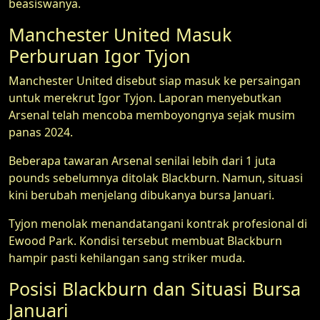
beasiswanya.
Manchester United Masuk
Perburuan Igor Tyjon
Manchester United disebut siap masuk ke persaingan
untuk merekrut Igor Tyjon. Laporan menyebutkan
Arsenal telah mencoba memboyongnya sejak musim
panas 2024.
Beberapa tawaran Arsenal senilai lebih dari 1 juta
pounds sebelumnya ditolak Blackburn. Namun, situasi
kini berubah menjelang dibukanya bursa Januari.
Tyjon menolak menandatangani kontrak profesional di
Ewood Park. Kondisi tersebut membuat Blackburn
hampir pasti kehilangan sang striker muda.
Posisi Blackburn dan Situasi Bursa
Januari