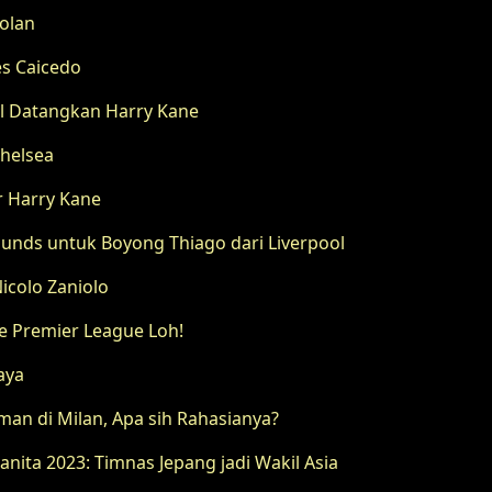
bolan
es Caicedo
l Datangkan Harry Kane
Chelsea
er Harry Kane
Pounds untuk Boyong Thiago dari Liverpool
icolo Zaniolo
e Premier League Loh!
aya
n di Milan, Apa sih Rahasianya?
nita 2023: Timnas Jepang jadi Wakil Asia