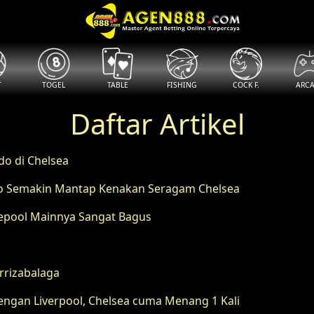
T
TOGEL
TABLE
FISHING
COCK F.
ARC
Daftar Artikel
do di Chelsea
edo Semakin Mantap Kenakan Seragam Chelsea
ivepool Mainnya Sangat Bagus
rrizabalaga
dengan Liverpool, Chelsea cuma Menang 1 Kali