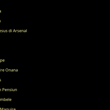
a
u
esus di Arsenal
ppe
dre Onana
s
an Pensiun
embele
y Maguire