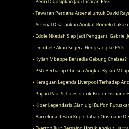
- Pedri Digosipkan Jadi Incaran PSG
- Tawaran Perdana Arsenal untuk David Ray
- Arsenal Disarankan Angkut Romelu Lukak
- Eddie Nketiah Siap Jadi Pengganti Gabriel J
- Dembele Akan Segera Hengkang ke PSG
- Kylian Mbappe Bersedia Gabung Chelsea?
- PSG Berharap Chelsea Angkut Kylian Mba
- Keraguan Legenda Liverpool Terhadap An
- Pujian Paul Scholes untuk Bruno Fernande
- Kiper Legendaris Gianluigi Buffon Putusk
- Barcelona Restui Kepindahan Ousmane D
- Everton Ikut Bersaing Untuk Angkut Harr