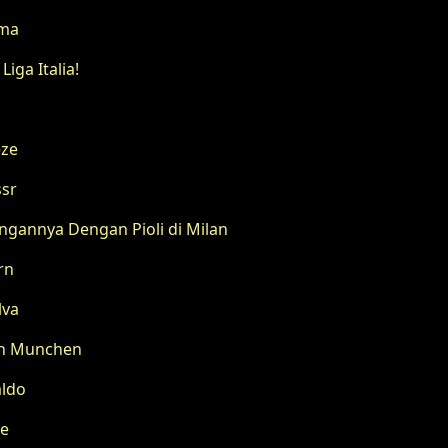
oma
iga Italia!
eze
ssr
gannya Dengan Pioli di Milan
rn
lva
ern Munchen
aldo
ne